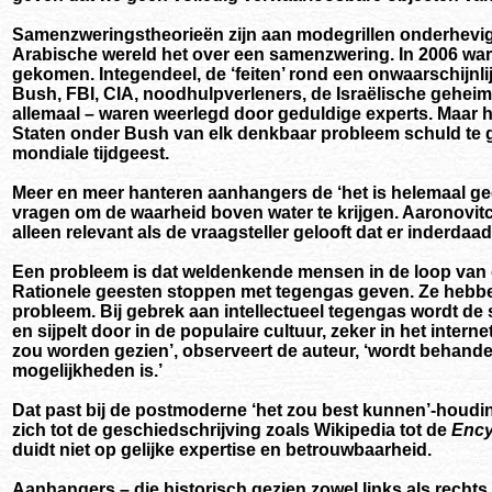
Samenzweringstheorieën zijn aan modegrillen onderhevig.
Arabische wereld het over een samenzwering. In 2006 ware
gekomen. Integendeel, de ‘feiten’ rond een onwaarschijnl
Bush, FBI, CIA, noodhulpverleners, de Israëlische gehei
allemaal – waren weerlegd door geduldige experts. Maar
Staten onder Bush van elk denkbaar probleem schuld te 
mondiale tijdgeest.
Meer en meer hanteren aanhangers de ‘het is helemaal geen
vragen om de waarheid boven water te krijgen. Aaronovit
alleen relevant als de vraagsteller gelooft dat er inderda
Een probleem is dat weldenkende mensen in de loop van 
Rationele geesten stoppen met tegengas geven. Ze hebben 
probleem. Bij gebrek aan intellectueel tegengas wordt d
en sijpelt door in de populaire cultuur, zeker in het intern
zou worden gezien’, observeert de auteur, ‘wordt behande
mogelijkheden is.’
Dat past bij de postmoderne ‘het zou best kunnen’-hou
zich tot de geschiedschrijving zoals Wikipedia tot de
Ency
duidt niet op gelijke expertise en betrouwbaarheid.
Aanhangers – die historisch gezien zowel links als rechts k