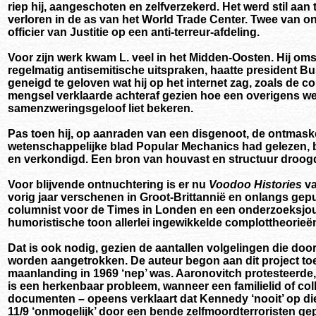
riep hij, aangeschoten en zelfverzekerd. Het werd stil aa
verloren in de as van het World Trade Center. Twee van o
officier van Justitie op een anti-terreur-afdeling.
Voor zijn werk kwam L. veel in het Midden-Oosten. Hij omsc
regelmatig antisemitische uitspraken, haatte president B
geneigd te geloven wat hij op het internet zag, zoals de c
mengsel verklaarde achteraf gezien hoe een overigens we
samenzweringsgeloof liet bekeren.
Pas toen hij, op aanraden van een disgenoot, de ontmaske
wetenschappelijke blad Popular Mechanics had gelezen, b
en verkondigd. Een bron van houvast en structuur droog
Voor blijvende ontnuchtering is er nu
Voodoo Histories
va
vorig jaar verschenen in Groot-Brittannië en onlangs gepu
columnist voor de Times in Londen en een onderzoeksjour
humoristische toon allerlei ingewikkelde complottheorieën
Dat is ook nodig, gezien de aantallen volgelingen die doo
worden aangetrokken. De auteur begon aan dit project toe
maanlanding in 1969 ‘nep’ was. Aaronovitch protesteerde,
is een herkenbaar probleem, wanneer een familielid of co
documenten – opeens verklaart dat Kennedy ‘nooit’ op d
11/9 ‘onmogelijk’ door een bende zelfmoordterroristen gep