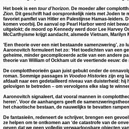
Het boek is een
tour d’horizon.
De moeder aller complotth
Zion
. Dit geschrift had oorspronkelijk niets met Joden t
favoriet pamflet van Hitler en Palestijnse Hamas-leiders.
komen voorbij. De aanval op Pearl Harbor werd níet bewus
uitgelokt; de moord op Kennedy werd door Lee Harvey O
McCarthyisme krijgt aandacht, alsmede Vietnam, Marilyn Mo
‘Een theorie over een niet bestaande samenzwering’, zo lu
Aaronovitch formuleert het zo: ‘Het toedichten van een geh
geheime, minder gecompliceerde actie van een andere parti
theorie van William of Ockham uit de veertiende eeuw: de s
De complottheorieën gaan juist gebukt onder de onnavol
roman. Sommige passages in
Voodoo Histories
zijn erg 
afdaalt naar een gedetailleerd niveau van duisterheid: hij
gelovigen te betreden – om vervolgens elke slag te winne
Aaronovitch signaleert, dat vooral mannen in complottheo
heren’. Voor de aanhangers geeft de samenzweringstheorie
het chaotische bestaan, de nauwelijks te bevatten rampen 
De fantasieën, redeneert de schrijver, brengen een gev
ze helpen om te ontkomen aan ‘de catastrofe van de onversc
geven dat we geen volledig verwaarloosbare objecten van 