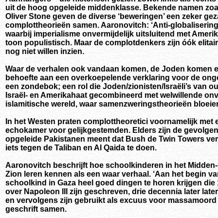
uit de hoog opgeleide middenklasse. Bekende namen zoals
Oliver Stone geven de diverse ‘beweringen’ een zeker ge
complottheorieën samen. Aaronovitch: ‘Anti-globalisering,
waarbij imperialisme onvermijdelijk uitsluitend met Amer
toon populistisch. Maar de complotdenkers zijn óók elitair:
nog niet willen inzien.
Waar de verhalen ook vandaan komen, de Joden komen er z
behoefte aan een overkoepelende verklaring voor de ong
een zondebok; een rol die Joden/zionisten/Israëli’s van 
Israël- en Amerikahaat gecombineerd met welwillende onve
islamitische wereld, waar samenzweringstheorieën bloeien
In het Westen praten complottheoretici voornamelijk met 
echokamer voor gelijkgestemden. Elders zijn de gevolgen
opgeleide Pakistanen meent dat Bush de Twin Towers vern
iets tegen de Taliban en Al Qaida te doen.
Aaronovitch beschrijft hoe schoolkinderen in het Midden
Zion leren kennen als een waar verhaal. ‘Aan het begin v
schoolkind in Gaza heel goed dingen te horen krijgen die
over Napoleon III zijn geschreven, drie decennia later la
en vervolgens zijn gebruikt als excuus voor massamoord in
geschrift samen.