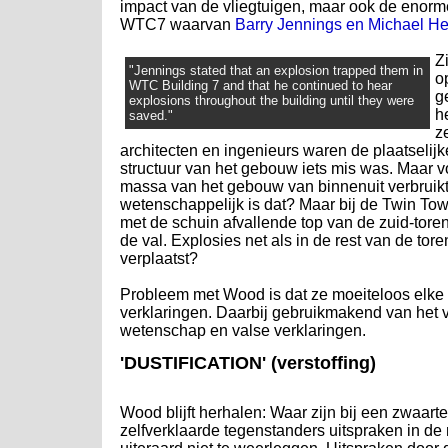
impact van de vliegtuigen, maar ook de enorm
WTC7 waarvan
Barry Jennings en Michael H
Z
"Jennings stated that an explosion trapped them in
o
WTC Building 7 and that he continued to hear
g
explosions throughout the building until they were
h
saved."
z
architecten en ingenieurs waren de plaatselij
structuur van het gebouw iets mis was. Maar
massa van het gebouw van binnenuit verbruikt en
wetenschappelijk is dat? Maar bij de Twin Tow
met de schuin afvallende top van de zuid-tore
de val. Explosies net als in de rest van de tor
verplaatst?
Probleem met Wood is dat ze moeiteloos elke 
verklaringen. Daarbij gebruikmakend van het ve
wetenschap en valse verklaringen.
'DUSTIFICATION' (verstoffing)
Wood blijft herhalen: Waar zijn bij een zwaart
zelfverklaarde tegenstanders uitspraken in de