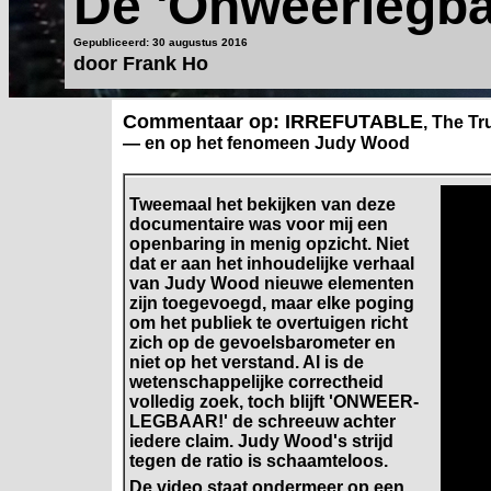
De 'Onweerlegba
Gepubliceerd: 30 augustus 2016
door Frank Ho
Commentaar op
: IRREFUTABLE
, The Tr
— en op het fenomeen Judy Wood
Tweemaal het bekijken van deze
documentaire was voor mij een
openbaring in menig opzicht. Niet
dat er aan het inhoudelijke verhaal
van Judy Wood nieuwe elementen
zijn toegevoegd, maar elke poging
om het publiek te overtuigen richt
zich op de gevoelsbarometer en
niet op het verstand. Al is de
wetenschappelijke correctheid
volledig zoek, toch blijft 'ONWEER-
LEGBAAR!' de schreeuw achter
iedere claim. Judy Wood's strijd
tegen de ratio is schaamteloos.
De video staat ondermeer op een