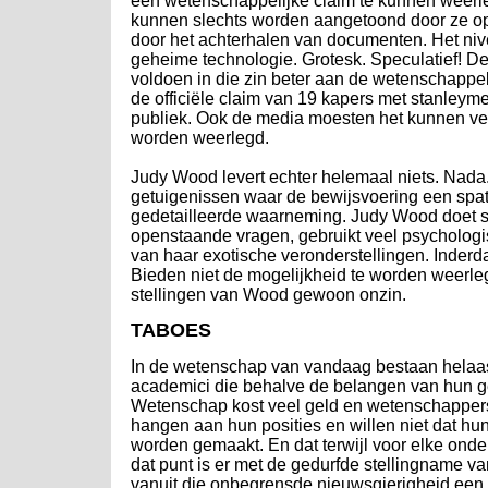
een wetenschappelijke claim te kunnen weerl
kunnen slechts worden aangetoond door ze op
door het achterhalen van documenten. Het nivea
geheime technologie. Grotesk. Speculatief! D
voldoen in die zin beter aan de wetenschappe
de officiële claim van 19 kapers met stanle
publiek. Ook de media moesten het kunnen ver
worden weerlegd.
Judy Wood levert echter helemaal niets. N
getuigenissen waar de bewijsvoering een spat
gedetailleerde waarneming. Judy Wood doet sl
openstaande vragen, gebruikt veel psychologisc
van haar exotische veronderstellingen. Inder
Bieden niet de mogelijkheid te worden weerleg
stellingen van Wood gewoon onzin.
TABOES
In de wetenschap van vandaag bestaan helaas 
academici die behalve de belangen van hun ge
Wetenschap kost veel geld en wetenschappers z
hangen aan hun posities en willen niet dat hun
worden gemaakt. En dat terwijl voor elke ond
dat punt is er met de gedurfde stellingname 
vanuit die onbegrensde nieuwsgierigheid een