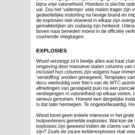
bijna vrije valsnelheid. Hierdoor is slechts opt
val. Zou het 'valtempo' vele malen trager zijn v
gedeeltelijke instorting na hevige brand en 
de explosies niet vloeiend in elkaar zijn ove
gemakkelijker als zodanig zijn herkend. Uiter
boven naar beneden moest in de officiële verk
crashende vliegtuigen.
EXPLOSIES
Wood verzwijgt zo'n beetje alles wat haar cla
omgeving door massieve stalen columns van 
inclusief hun columns zijn volgens haar immer
'verstoffing' worden genegeerd. Templates van
docu veelvuldig over foto's van de WTC-puinh
afmetingen van gestapeld puin na een pancake 
verdiepingen in valsnelheid op elkaar vielen,
serieus genomen. Hoewel een dergelijke insto
is dat later herroepen. Te ongeloofwaardig. He
Wood toont geen enkele interesse in het grote
hulpverleners gemelde explosies. Wat kan de 
explosies zijn geweest indien de claims van 
zijn? Zoals de zware kelderexplosies vlak voo