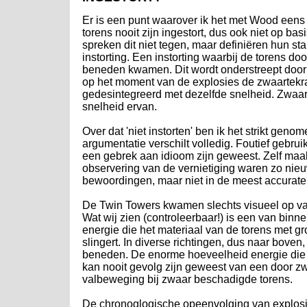
Er is een punt waarover ik het met Wood eens b
torens nooit zijn ingestort, dus ook niet op b
spreken dit niet tegen, maar definiëren hun s
instorting. Een instorting waarbij de torens d
beneden kwamen. Dit wordt onderstreept door ge
op het moment van de explosies de zwaartekr
gedesintegreerd met dezelfde snelheid. Zwaarte
snelheid ervan.
Over dat 'niet instorten' ben ik het strikt ge
argumentatie verschilt volledig. Foutief gebrui
een gebrek aan idioom zijn geweest. Zelf maa
observering van de vernietiging waren zo nieu
bewoordingen, maar niet in de meest accurat
De Twin Towers kwamen slechts visueel op va
Wat wij zien (controleerbaar!) is een van binne
energie die het materiaal van de torens met gr
slingert. In diverse richtingen, dus naar boven,
beneden. De enorme hoeveelheid energie die h
kan nooit gevolg zijn geweest van een door zw
valbeweging bij zwaar beschadigde torens.
De chronoglogische opeenvolging van explosi