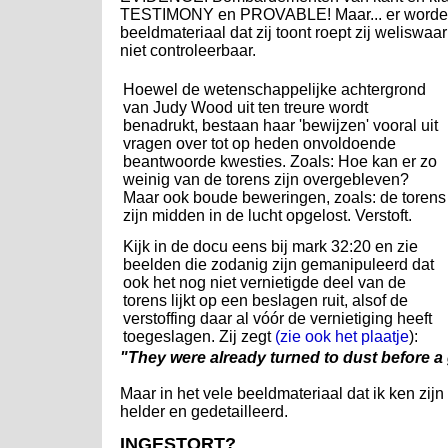
TESTIMONY en PROVABLE! Maar... er worden n
beeldmateriaal dat zij toont roept zij weliswa
niet controleerbaar.
Hoewel de wetenschappelijke achtergrond
van Judy Wood uit ten treure wordt
benadrukt, bestaan haar 'bewijzen' vooral uit
vragen over tot op heden onvoldoende
beantwoorde kwesties. Zoals: Hoe kan er zo
weinig van de torens zijn overgebleven?
Maar ook boude beweringen, zoals: de torens
zijn midden in de lucht opgelost. Verstoft.
Kijk in de docu eens bij mark 32:20 en zie
beelden die zodanig zijn gemanipuleerd dat
ook het nog niet vernietigde deel van de
torens lijkt op een beslagen ruit, alsof de
verstoffing daar al vóór de vernietiging heeft
toegeslagen. Zij zegt
(zie ook het plaatje
):
"They were already turned to dust before a g
Maar in het vele beeldmateriaal dat ik ken zi
helder en gedetailleerd.
INGESTORT?