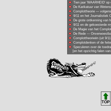
Tien jaar 'WAARHEID' op 
De Karikatuur van Wetens
Complottheorie — volgens
9/11 en het Journalistie
De grote ontkenning van he
9/11 en de gekoesterde m
De Magie van het Complot
De Rede — Onverwoestbaar
Complottheorieën (uit 9/11
Complotdenken of de feite
Speculeren over de toedrac
[en het opzichtig falen van
TOP