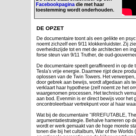
Facebookpagina
die met haar
toestemming wordt onderhouden.
DE OPZET
De documentaire toont als een gelikte en psy
noemt zichzelf een 9/11 klokkenluidster. Zij z
overheidszijde tot en met de architecten en i
forse steun van 9/11 Truther, de oud-gouverne
De documentaire speelt geraffineerd in op de
Tesla's vrije energie. Daarmee rijpt deze prod
oplossen van de Twin Towers. Het verwerpen
door gebrek aan bewijs, wordt afgedaan als te
verklaart haar hypothese (zelf noemt ze het o
waargenomen processen. Het technisch vernuft
aan bod. Evenmin is er direct bewijs voor het g
oncontroleerbaar vertrekpunt voor al haar waa
Wat bij de documentaire "IRREFUTABLE, The Tr
argumentatiestrategie. Behalve hameren op d
wordt er werk gemaakt van de hoge morele 
tonen die bij het cultalbum, War of the Worlds