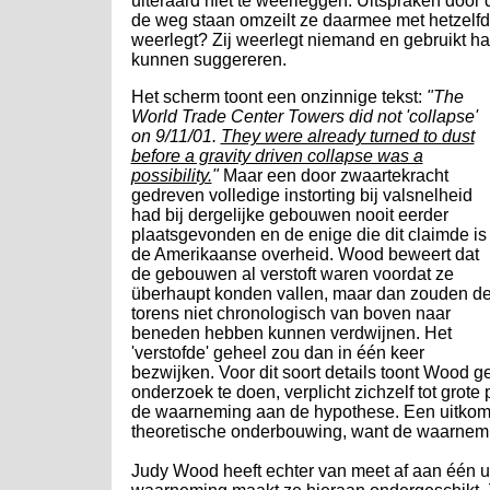
uiteraard niet te weerleggen. Uitspraken door
de weg staan omzeilt ze daarmee met hetzelfde
weerlegt? Zij weerlegt niemand en gebruikt haa
kunnen suggereren.
Het scherm toont een onzinnige tekst:
"The
World Trade Center Towers did not 'collapse'
on 9/11/01.
They were already turned to dust
before a gravity driven collapse was a
possibility.
"
Maar een door zwaartekracht
gedreven volledige instorting bij valsnelheid
had bij dergelijke gebouwen nooit eerder
plaatsgevonden en de enige die dit claimde is
de Amerikaanse overheid. Wood beweert dat
de gebouwen al verstoft waren voordat ze
überhaupt konden vallen, maar dan zouden d
torens niet chronologisch van boven naar
beneden hebben kunnen verdwijnen. Het
'verstofde' geheel zou dan in één keer
bezwijken. Voor dit soort details toont Wood 
onderzoek te doen, verplicht zichzelf tot grote
de waarneming aan de hypothese. Een uitkomst
theoretische onderbouwing, want de waarnemi
Judy Wood heeft echter van meet af aan één ui