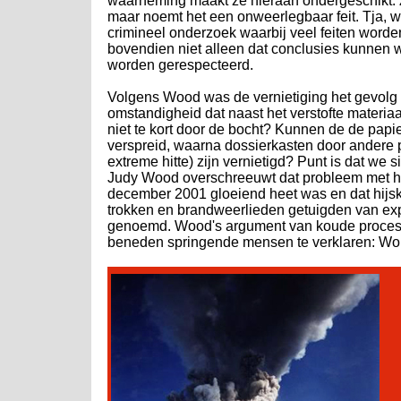
waarneming maakt ze hieraan ondergeschikt. Zi
maar noemt het een onweerlegbaar feit. Tja,
crimineel onderzoek waarbij veel feiten worde
bovendien niet alleen dat conclusies kunnen
worden gerespecteerd.
Volgens Wood was de vernietiging het gevolg v
omstandigheid dat naast het verstofte materia
niet te kort door de bocht? Kunnen de de papi
verspreid, waarna dossierkasten door andere
extreme hitte) zijn vernietigd? Punt is dat we 
Judy Wood overschreeuwt dat probleem met ha
december 2001 gloeiend heet was en dat hijs
trokken en brandweerlieden getuigden van exp
genoemd. Wood's argument van koude processen
beneden springende mensen te verklaren: Would 