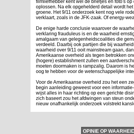
filmliefhebber kent wel de briefjes en foto's
oplossen. Na elk opgehelderd detail wordt het
groene. Het 9/11 onderzoek kent nog vele rode 
verklaart, zoals in de JFK-zaak. Of energy-we
De enige harde conclusie waarover de waarheid
verklaring frauduleus is en de waarheid ernst
amalgaam van gelegenheidscoalities die gemak
verdeeld. Daarbij ook partijen die bij waarhe
waarheid over 9/11 ooit mainstream gaan, dan
Amerikaanse overheid als tegen betrokken on
(hogere) establishment zullen een aardversch
moeten doormaken is rampzalig. Daarom is het
oog te hebben voor de wetenschappelijke integ
Voor de Amerikaanse overheid zou het een zege
begin aanleiding geweest voor een informati
wijst alles in haar richting op een gerichte 
zich baseert zou het afdwingen van steun onde
nieuw onafhankelijk onderzoek volstrekt kanslo
OPINIE OP WAARHEI