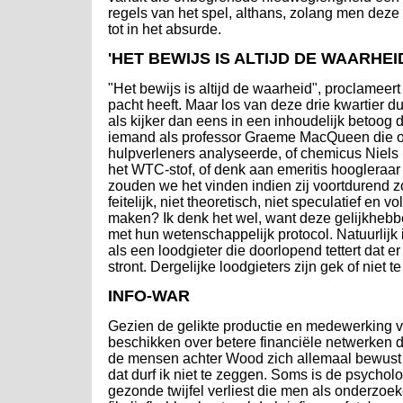
regels van het spel, althans, zolang men deze 
tot in het absurde.
'HET BEWIJS IS ALTIJD DE WAARHEI
"Het bewijs is altijd de waarheid", proclameert
pacht heeft. Maar los van deze drie kwartier d
als kijker dan eens in een inhoudelijk betoog
iemand als professor Graeme MacQueen die o
hulpverleners analyseerde, of chemicus Niels 
het WTC-stof, of denk aan emeritis hoogleraar
zouden we het vinden indien zij voortdurend z
feitelijk, niet theoretisch, niet speculatief en v
maken? Ik denk het wel, want deze gelijkhebbe
met hun wetenschappelijk protocol. Natuurlijk 
als een loodgieter die doorlopend tettert dat e
stront. Dergelijke loodgieters zijn gek of niet t
INFO-WAR
Gezien de gelikte productie en medewerking v
beschikken over betere financiële netwerken 
de mensen achter Wood zich allemaal bewust
dat durf ik niet te zeggen. Soms is de psycho
gezonde twijfel verliest die men als onderzoek