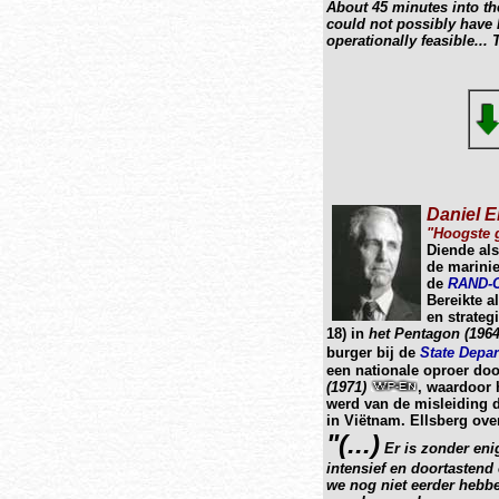
About 45 minutes into the
could not possibly have h
operationally feasible..
Daniel E
"Hoogste 
Diende al
de marinie
de
RAND-C
Bereikte a
en strateg
18) in
het Pentagon (196
burger bij de
State Depa
een nationale oproer doo
(1971)
, waardoor 
werd van de misleiding d
in Viëtnam. Ellsberg over
"(...)
Er is zonder eni
intensief en doortastend 
we nog niet eerder hebbe