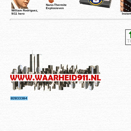
Nano-Thermite
Explosieven
William Rodriguez,
9/11 hero
Instor
T