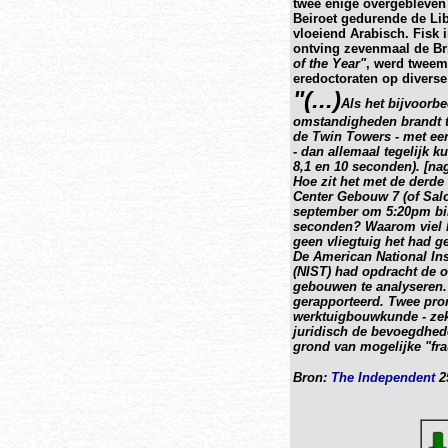
twee enige overgebleven w
Beiroet gedurende de Lib
vloeiend Arabisch. Fisk 
ontving zevenmaal de Br
of the Year"
, werd twee
eredoctoraten op diverse 
"(...)
Als het bijvoorbe
omstandigheden brandt t
de Twin Towers - met ee
- dan allemaal tegelijk 
8,1 en 10 seconden).
[nag
Hoe zit het met de derde
Center Gebouw 7 (of Salo
september om 5:20pm binn
seconden? Waarom viel he
geen vliegtuig het had g
De American National Ins
(NIST) had opdracht de o
gebouwen te analyseren.
gerapporteerd. Twee pro
werktuigbouwkunde - zek
juridisch de bevoegdhede
grond van mogelijke "fra
Bron:
The Independent
25