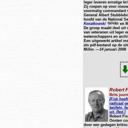
leger leveren ernstige kri
Zij roepen op voor nieu
voormalig commandant va
General Albert Stubblebi
hoofd van de National S
Kwiatkowski
en M
De groep maakt deel uit
van veteranen uit leger e
wetenschappers en archite
Een uitgewerkt artikel me
als pdf-bestand op de si
Miller. —
14 januari 2008
Robert F
Brits jour
[Fisk heef
radicaal g
twijfels, 
uit. Red.]
Robert Fis
Oosten cor
door een gedegen kritisch