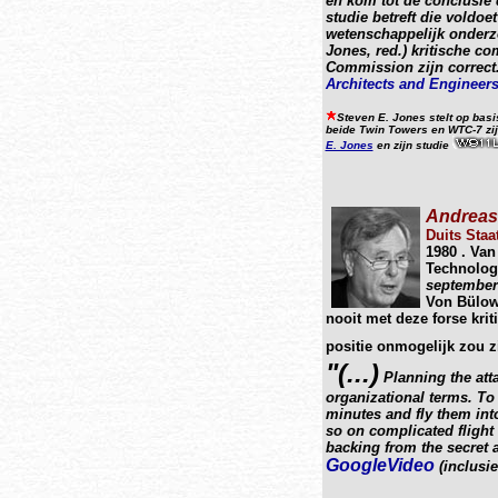
en kom tot de conclusie d
studie betreft die voldo
wetenschappelijk onderz
Jones, red.)
kritische co
Commission zijn correct
Architects and Engineers 
Steven E. Jones stelt op bas
beide Twin Towers en WTC-7 zi
E. Jones
en zijn studie
Andreas
Duits Staa
1980 . Van
Technolog
september
Von Bülow 
nooit met deze forse kri
positie onmogelijk zou z
"(...)
Planning the att
organizational terms. To 
minutes and fly them int
so on complicated flight 
backing from the secret a
GoogleVideo
(inclusie