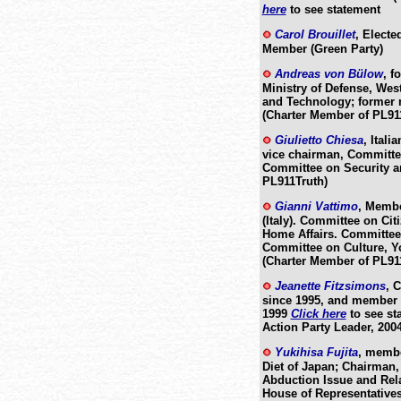
here
to see statement
Carol Brouillet
, Electe
Member (Green Party)
Andreas von Bülow
, f
Ministry of Defense, Wes
and Technology; former 
(Charter Member of PL91
Giulietto Chiesa
, Ital
vice chairman, Committe
Committee on Security a
PL911Truth)
Gianni Vattimo
, Membe
(Italy). Committee on Ci
Home Affairs. Committee
Committee on Culture, Yo
(Charter Member of PL91
Jeanette Fitzsimons
, 
since 1995, and member o
1999
Click here
to see st
Action Party Leader, 200
Yukihisa Fujita
, membe
Diet of Japan; Chairman
Abduction Issue and Rel
House of Representatives