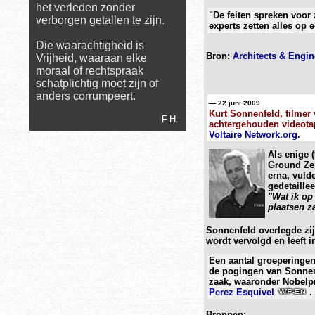
het verleden zonder
"De feiten spreken voor 
verborgen getallen te zijn.
experts zetten alles op e
Die waarachtigheid is
Bron:
Architects & Engine
Vrijheid, waaraan elke
moraal of rechtspraak
schatplichtig moet zijn of
anders corrumpeert.
— 22 juni 2009
Kurt Sonnenfeld, filmer
F.H.
achtergehouden videota
Voltaire Network.org.
Als enige (
Ground Ze
erna, vuld
gedetaille
"Wat ik o
plaatsen za
Sonnenfeld overlegde zijn
wordt vervolgd en leeft i
Een aantal groeperinge
de pogingen van Sonnenf
zaak, waaronder Nobelpr
Perez Esquivel
.
Bronnen: