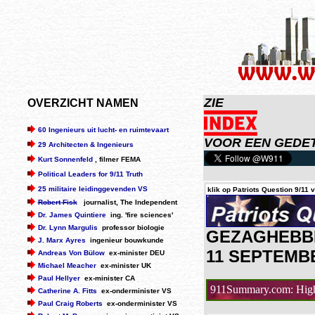
ZIE
OVERZICHT NAMEN
60 Ingenieurs uit lucht- en ruimtevaart
VOOR EEN GEDET
29 Architecten & Ingenieurs
Kurt Sonnenfeld
, filmer FEMA
Political Leaders for 9/11 Truth
25 militaire leidinggevenden VS
klik op Patriots Question 9/11 
Robert Fisk
journalist, The Independent
Dr. James Quintiere
ing. 'fire sciences'
Dr. Lynn Margulis
professor biologie
GEZAGHEBBE
J. Marx Ayres
ingenieur bouwkunde
11 SEPTEMBE
Andreas Von Bülow
ex-minister DEU
Michael Meacher
ex-minister UK
Paul Hellyer
ex-minister CA
911Summary.com: Highl
Catherine A. Fitts
ex-onderminister VS
Paul Craig Roberts
ex-onderminister VS