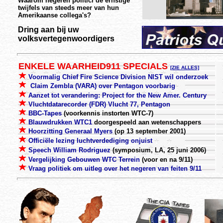
Waarom negeren politici de ernstige
twijfels van steeds meer van hun
Amerikaanse collega's?
Dring aan bij uw
volksvertegenwoordigers
ENKELE WAARHEID911 SPECIALS
[ZIE ALLES]
Voormalig Chief Fire Science Division NIST wil onderzoek
Claim Zembla (VARA) over Pentagon voorbarig
Aanzet tot verandering: Project for the New Amer. Century
Vluchtdatarecorder (FDR) Vlucht 77, Pentagon
BBC-Tapes
(voorkennis instorten WTC-7)
Blauwdrukken WTC1
doorgespeeld aan wetenschappers
Hoorzitting Generaal Myers
(op 13 september 2001)
Officiële lezing luchtverdediging onjuist
Speech William Rodriguez
(symposium, LA, 25 juni 2006)
Vergelijking Gebouwen WTC Terrein
(voor en na 9/11)
Vraag politiek om uitleg over het negeren van feiten 9/11