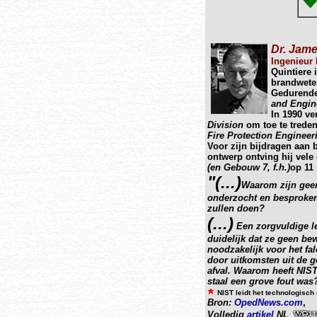
Dr. Jame
Ingenieur
Quintiere 
brandwete
Gedurende 
and Engin
In 1990 ver
Division
om toe te treden
Fire Protection Engineer
Voor zijn bijdragen aan
ontwerp ontving hij vele
(en Gebouw 7, f.h.)
op 11
"(...)
Waarom zijn geen
onderzocht en besproken t
zullen doen?
(...)
Een zorgvuldige le
duidelijk dat ze geen be
noodzakelijk voor het fa
door uitkomsten uit de 
afval. Waarom heeft NIST 
staal een grove fout was
NIST leidt het technologisch
Bron:
OpedNews.com
,
Volledig
artikel
NL