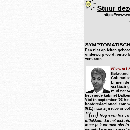
Stuur deze
https://www.waarhei
SYMPTOMATISCH
Een niet op feiten gebas
onderwerp wordt omzeild
verklaren.
Ronald P
Bekroond 
Columnist 
binnen de 
verkiezin
minister v
het vierde kabinet Balke
Viel in september '06 he
hoofdredactioneel comme
9/11) naar zijn idee onvo
"(...)
Nog even los van
uitlekken, dat het techni
maar je kunt toch niet in
dergelijke actie in staat 