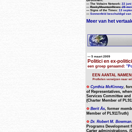
—
The Voltaire Network:
22 juni
—
RockyMountainNews:
25 mei
—
Signs of the Times:
13 septe
—
Sonnenfeld beschuldigd van
Meer van het vertaald
— 5 maart 2009
Politici en ex-politic
een groep genaamd:
"Po
EEN AANTAL NAMEN
Profielen verwijzen naar wi
Cynthia McKinney
, fo
of Representatives, whe
Services Committee and t
(Charter Member of PL91
Berit Ås
, former membe
Member of PL911Truth)
Dr. Robert M. Bowman
Programs Development for
Carter administrations. 