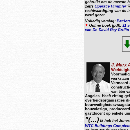
gebruikt om de meeste b
zelfs
Operatie Himmler
rechtvaardiging van de i
werd gezet.
Volledig verslag:
Patriot
Online boek (pdf):
11 s
van Dr. David Ray Griffin
J. Marx 
Werktuigb
Voormalig 
werkzaam 
Vermaard 
construct
van één va
Angeles. Heeft zitting g
overheidsorganisaties d
bouwveiligheidsvraagstu
bouwdesign, produceerde
gastdocent op enkele uni
"(...)
Ik heb het Jones
WTC Buildings Complete