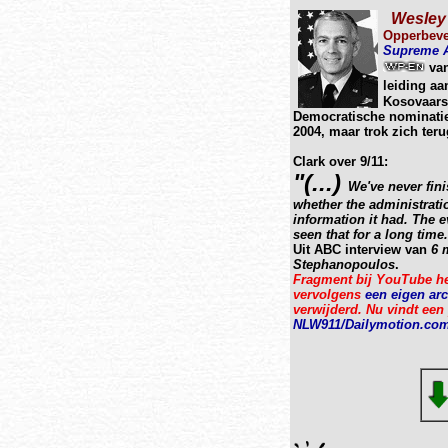
Wesley 
Opperbeve
Supreme A
van
leiding a
Kosovaars
Democratische nominatie
2004, maar trok zich teru
Clark over 9/11:
"(...)
We've never fini
whether the administrati
information it had. The e
seen that for a long time.
Uit ABC interview van
6 m
Stephanopoulos
.
Fragment bij
YouTube he
vervolgens
een eigen ar
verwijderd. Nu vindt een
NLW911/Dailymotion.co