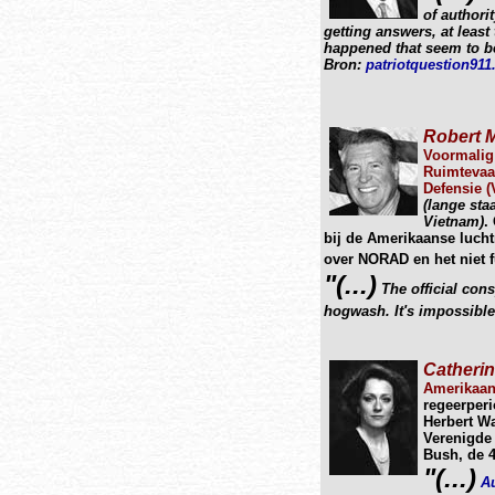
of authori
getting answers, at least
happened that seem to be
Bron:
patriotquestion91
Robert 
Voormalig
Ruimtevaa
Defensie (
(lange sta
Vietnam)
.
bij de Amerikaanse lucht
over NORAD en het niet f
"(...)
The official cons
hogwash. It's impossible
Catherin
Amerikaan
regeerper
Herbert Wa
Verenigde 
Bush, de 4
"(...)
Au