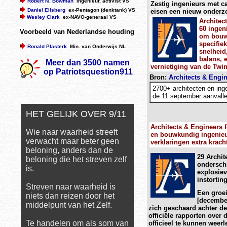
Robert M. Bowman
ingenieur, activist VS
Zestig ingenieurs met ca
Daniel Ellsberg
ex-Pentagon (denktank) VS
eisen een nieuw onderzo
Wesley Clark
ex-NAVO-generaal VS
Architec
60 ingeni
Voorbeeld van Nederlandse houding
om bouwt
specifie
Ronald Plasterk
Min. van Onderwijs NL
snelheid
balans, 
Meer dan 3500 namen
vernietiging van de Twi
op Patriotsquestion911
Bron:
Architects & Engin
2700+ architecten en ing
de 11 september aanvalle
HET GELIJK OVER 9/11
Architects & Engineers f
Wie naar waarheid streeft
en bouwkundig ingenieur
verwacht maar beter geen
verklaringen extra kracht
beloning, anders dan de
29 Archi
beloning die het streven zelf
onderschr
is.
explosiev
instortin
Streven naar waarheid is
Een groei
niets dan reizen door het
[december
middelpunt van het Zelf.
zich geschaard achter d
officiële rapporten over 
Te handelen om als som van
officieel te kunnen weer