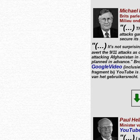
Michael
Brits parl
Milieu ond
"(...)
Th
attacks ga
secure its
"(...)
It's not surprisi
avert the 9/11 attacks as 
attacking Afghanistan in 
planned in advance." Br
GoogleVideo
(inclusie
fragment bij YouTube is
van het gebruikersrecht.
Paul Hel
Minister v
YouTube
"(...)
I 