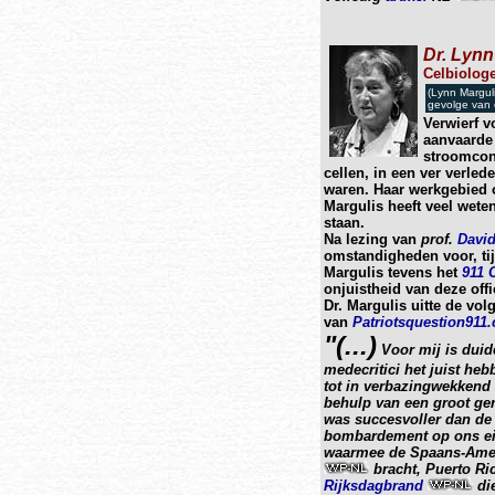
Dr. Lynn
Celbiologe
(Lynn Margul
gevolge van 
Verwierf v
aanvaarde 
stroomconv
cellen, in een ver verled
waren. Haar werkgebied 
Margulis heeft veel wete
staan.
Na lezing van
prof.
David
omstandigheden voor, tij
Margulis tevens het
911 
onjuistheid van deze offi
Dr. Margulis uitte de vol
van
Patriotsquestion911
"(...)
Voor mij is duide
medecritici het juist heb
tot in verbazingwekkend 
behulp van een groot ger
was succesvoller dan d
bombardement op ons ei
waarmee de Spaans-Amer
bracht, Puerto Ri
Rijksdagbrand
di