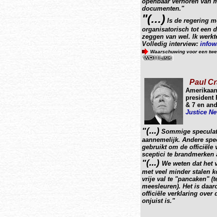
openbaar verhoren van m
documenten."
"(...)
Is de regering m
organisatorisch tot een d
zeggen van wel. Ik werkt
Volledig interview:
infow
Waarschuwing voor een twe
Paul Cr
Amerikaan
president 
& 7 en and
Justice N
"(...)
Sommige speculatie
aannemelijk. Andere spec
gebruikt om de officiële
sceptici te brandmerken 
"(...)
We weten dat het 
met veel minder stalen k
vrije val te "pancaken" (
meesleuren). Het is daaro
officiële verklaring ove
onjuist is."