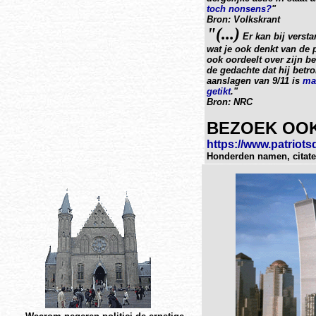
toch nonsens?
"
Bron: Volkskrant
"(...)
Er kan bij verst
wat je ook denkt van de 
ook oordeelt over zijn be
de gedachte dat hij betr
aanslagen van 9/11 is
mat
getikt
."
Bron: NRC
BEZOEK OOK
https://www.patriot
Honderden namen, citat